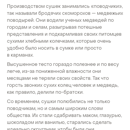
Производством сушек занимались «поводчики»,
так называли бродячих скоморохов — медвежьих
поводырей. Они водили ученых медведей по
городам и селам, разыгрывая потешные
представления и подкармливая своих питомцев
сухими хлебными колечками, которые очень
удобно было носить в сумке или просто
в карманах.
Высушенное тесто гораздо полезнее и по весу
легче, из-за пониженной влажности они
месяцами не теряли своих свойств. Так что
горсть звонких сухих колец человек и медведь,
как правило, делили по-братски.
Со временем, сушки полюбились не только
поводчикам, но и самым широким слоям
общества. Их стали сдабривать маком, глазурью,
шоколадом или ванилью, старались сделать
идеально округлыми, чтобы были они