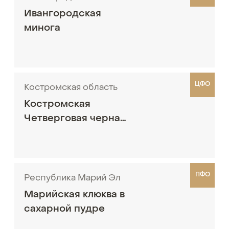
Ивангородская
минога
ЦФО
Костромская область
Костромская
Четверговая черная
соль
ПФО
Республика Марий Эл
Марийская клюква в
сахарной пудре