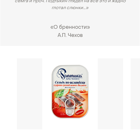
сёмга и проч. Подтыкин глядел на всё это и жадно
глотал слюнки…»
«О бренности»
А.П. Чехов
•