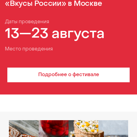
«Вкусы России» в Москве
Даты проведения
13—23 августа
Место проведения
Подробнее о
фестивале