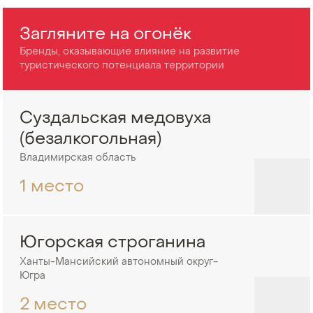
Загляните на огонёк
Бренды, оказывающие влияние на развитие
туристического потенциала территории
Суздальская медовуха
(безалкогольная)
Владимирская область
1 место
Югорская строганина
Ханты-Мансийский автономный округ-
Югра
2 место