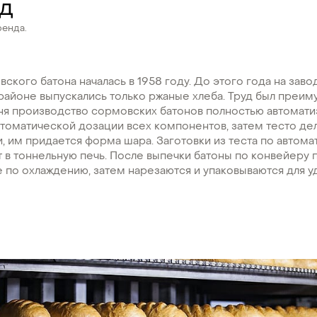
од
ренда.
ского батона началась в 1958 году. До этого года на заво
районе выпускались только ржаные хлеба. Труд был преи
ня производство сормовских батонов полностью автомати
втоматической дозации всех компонентов, затем тесто де
, им придается форма шара. Заготовки из теста по автом
 в тоннельную печь. После выпечки батоны по конвейеру 
 по охлаждению, затем нарезаются и упаковываются для у