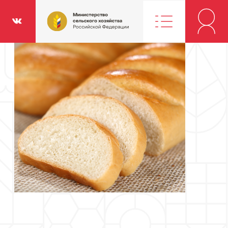
Министерство
классники
Вконтакте
сельского
хозяйства
Российской
Федерации