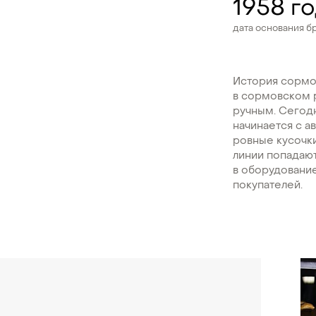
1958 г
дата основания б
История сормов
в сормовском 
ручным. Сегод
начинается с а
ровные кусочки
линии попадают
в оборудование
покупателей.