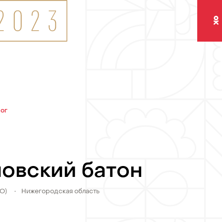
Одно
лог
овский батон
ФО)
•
Нижегородская область