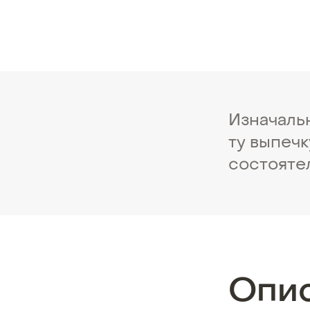
Изначаль
ту выпечк
состояте
Опи