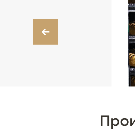
‹
Про