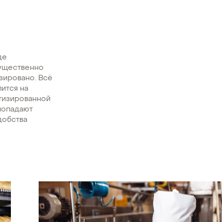
де
мущественно
зировано. Всё
лится на
атизированной
попадают
добства