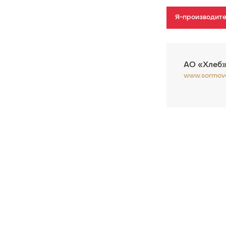
Я-производит
АО «Хлеб
www.sormovo