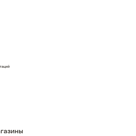
стаций
газины