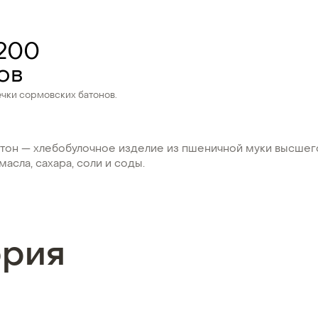
200
ов
чки сормовских батонов.
тон — хлебобулочное изделие из пшеничной муки высшего
масла, сахара, соли и соды.
ория