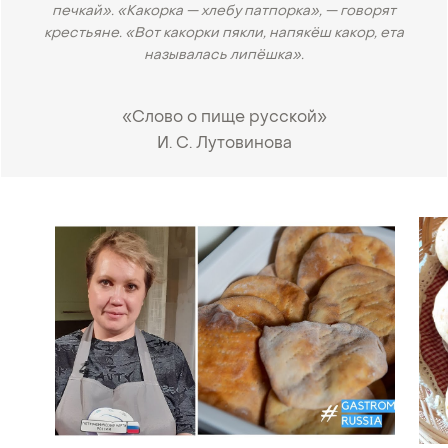
печкай». «Какорка — хлебу патпорка», — говорят
крестьяне. «Вот какорки пякли, напякёш какор, ета
называлась липёшка».
«Слово о пище русской»
И. С. Лутовинова
•