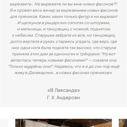
вырезаете… Не вырежете ли вы мне новых фасонов?".
Я и провёл весь вечер за вырезанием новых фасонов
для пряников. Каких, каких только фигур я ни вырезал!
И щелкунов в рыцарских сапогах со шпорами,
и мельницы, и танцовщиц с ножкой, поднятою
к небесам. Старушка забрала их все, но танцовщиц
долго вертела в руках, стараясь угадать, где верх, где
низ: одна нога была поднята так высоко, что старуха
приняла этих дам за одноногих и трёхруких. "Ну вот
запаслась теперь новыми фасонами!" — сказала она.
"Только мудрёны они!". Надеюсь, что я и до сих пор ещё
живу в Далекарлии… в новых фасонах пряников».
«В Лександе»
Г. Х. Андерсен
•