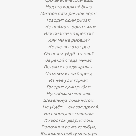
Кроме всяческой еды,
Над его корягой было
Метров пять речной воды.
Говорит один рыбак:
— Не поймать сома никак.
Или снасти не крепки?
Или мы не рыбаки?
Неужели в этот раз
Он опять уйдёт от нас?
За рекой стада мычат,
Петухи к дождю кричат.
Сеть лежит на берегу,
Из неё усы торчат.
Говорит один рыбак:
— Ну, поймали кое-как, —
Шевельнув сома ногой:
— Не уйдёт, — сказал другой.
Но свернулся колесом
И хвостом ударил сом.
Вспомнил речку голубую,
Вспомнил рыбку молодую