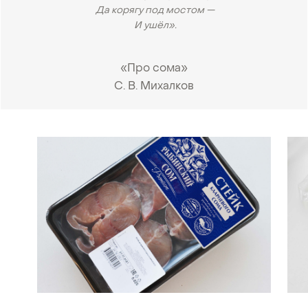
Да корягу под мостом —
И ушёл».
«Про сома»
С. В. Михалков
•