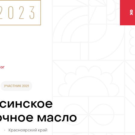
Одно
лог
УЧАСТНИК 2021
синское
очное масло
)
•
Красноярский край