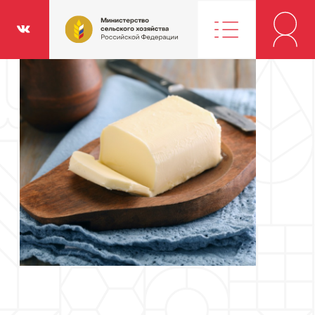
Министерство
классники
Вконтакте
сельского
хозяйства
Российской
Федерации