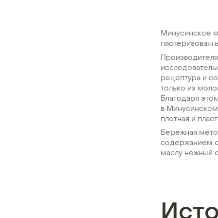
Минусинское м
пастеризованны
Производителя
исследователь
рецептура и со
только из мол
Благодаря это
в Минусинском 
плотная и плас
Бережная мето
содержанием с
маслу нежный с
Ист