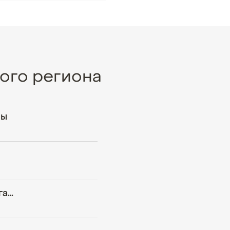
ого региона
ны
Минеральная питьевая вода «Тагарский источник»