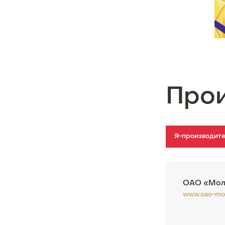
Про
Я-производит
ОАО «Мол
www.oao-mol