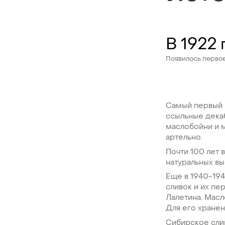
В 1922 
Появилось перво
Самый первый 
ссыльные декаб
маслобойни и м
артельно.
Почти 100 лет 
натуральных в
Еще в 1940-194
сливок и их п
Лалетина. Масл
Для его хране
Сибирское слив