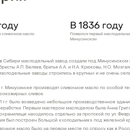
году
В 1836 году
е сливочное масло
Появился первый маслодельны
Минусинском
в Сибири маслодельный завод создали под Минусинском в 
ристы А.П. Беляев, братья А.А. и Н.А. Крюковы, Н.О. Мозга
аслодельные заводы строились в крупных и не очень сел
в г. Минусинске производят сливочное масло по особой те
ысокожирных сливок.
1 г.г. было возведено небольшое производственное здан
ереработки. Первым мастером маслоделом была Анна Григ
охранилище находилось отдельно за протокой по ул. Февра
ния был построен большой «холодильник» под железной к
очное масло было на первом месте по спросу как в России