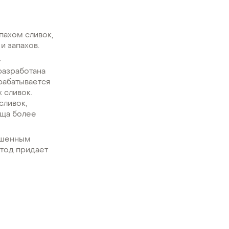
пахом сливок,
и запахов.
-
разработана
рабатывается
 сливок.
сливок,
уща более
вышенным
етод придает