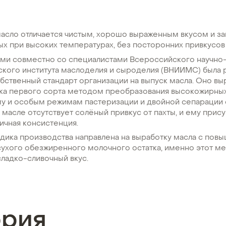
асло отличается чистым, хорошо выраженным вкусом и за
х при высоких температурах, без посторонних привкусов 
ми совместно со специалистами Всероссийского научно
ского института маслоделия и сыроделия (ВНИИМС) была 
бственный стандарт организации на выпуск масла. Оно вы
ока первого сорта методом преобразования высокожирных
му и особым режимам пастеризации и двойной сепарации 
масле отсутствует солёный привкус от пахты, и ему прис
тичная консистенция.
дика производства направлена на выработку масла с по
ухого обезжиренного молочного остатка, именно этот м
ладко-сливочный вкус.
ория