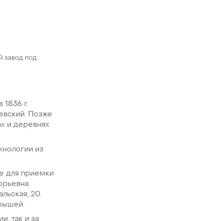
й завод под
1836 г.
левский. Позже
ах и деревнях
хнологии из
ие для приемки
орьевна
льская, 20.
рышей.
, так и за