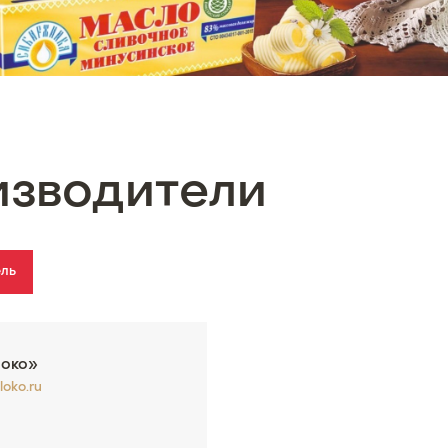
изводители
ель
око»
oko.ru