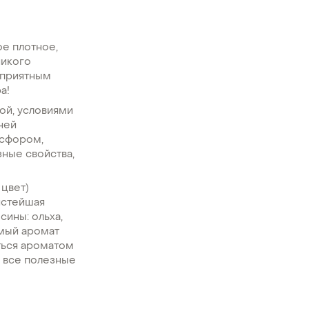
ое плотное,
никого
 приятным
а!
ой, условиями
ней
осфором,
зные свойства,
 цвет)
чистейшая
сины: ольха,
имый аромат
ться ароматом
и все полезные