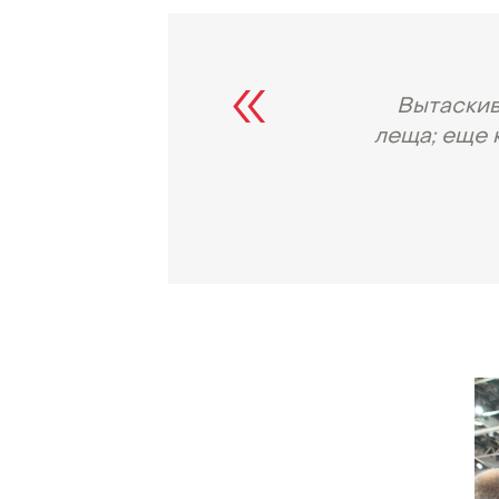
Вытаскив
леща; еще 