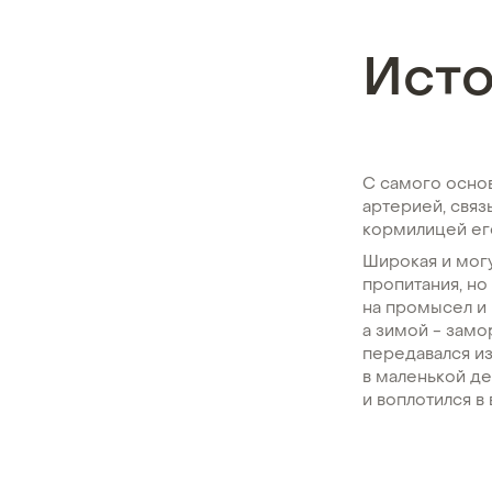
Ист
С самого основ
артерией, связ
кормилицей ег
Широкая и могу
пропитания, но
на промысел и 
а зимой - замо
передавался из
в маленькой д
и воплотился в