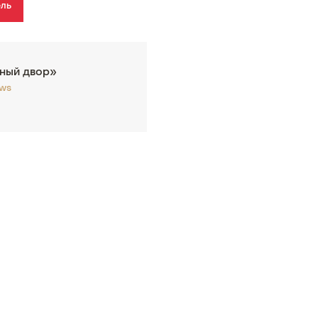
ель
ный двор»
.ws