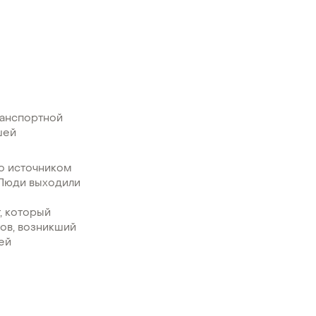
ранспортной
шей
ко источником
 Люди выходили
, который
тов, возникший
ей