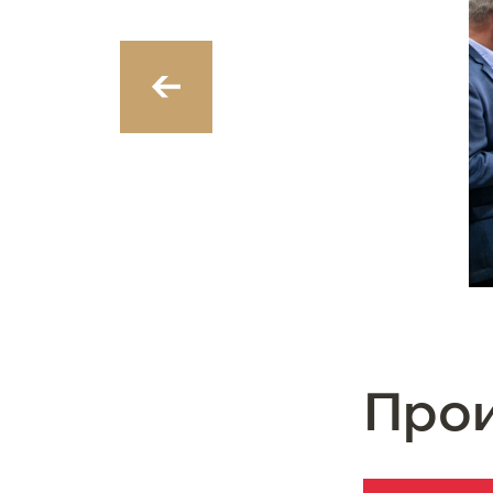
‹
Про