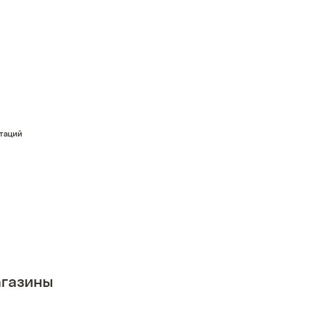
стаций
газины