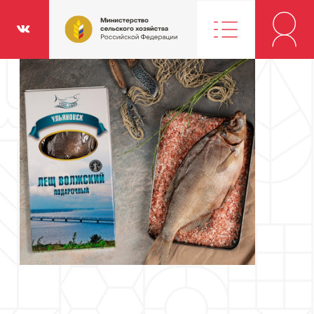
Министерство
классники
Вконтакте
сельского
хозяйства
Российской
Федерации