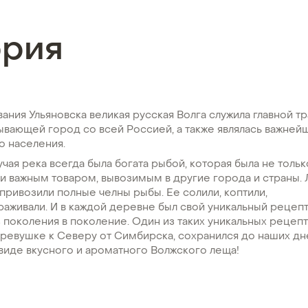
ория
ания Ульяновска великая русская Волга служила главной т
ывающей город со всей Россией, а также являлась важней
о населения.
чая река всегда была богата рыбой, которая была не толь
 и важным товаром, вывозимым в другие города и страны.
привозили полные челны рыбы. Ее солили, коптили,
раживали. И в каждой деревне был свой уникальный рецепт
 поколения в поколение. Один из таких уникальных рецеп
еревушке к Северу от Симбирска, сохранился до наших дн
 виде вкусного и ароматного Волжского леща!