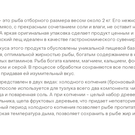
 это рыба отборного размера весом около 2 кг. Его нежн
мясо, с прекрасным сочетанием соли и влаги, не оставит 
А яркая оригинальная упаковка сделает продукт ценным и
жский лещ идеален в качестве гастрономического сувенир
уса этого продукта обусловлены уникальной пищевой баз
ья, оптимальной жирностью рыбы, богатым содержанием в 
х витаминов. Рыба богата калием, магнием, кальцием, ф
ом и серой. В процессе обработки сохраняются все поле
придавая ей изумительный вкус.
редставлен в двух видах: холодного копчения (бронзовый
 посоле используется для тузлука всего два компонента: 
а и поваренная соль. А при копчении - целый набор древе
льника, щепа фруктовых деревьев, что придает неповтор
льный период холодного копчения позволяет рыбе пропита
окая температура дыма, позволяет сохранить в рыбе жир 