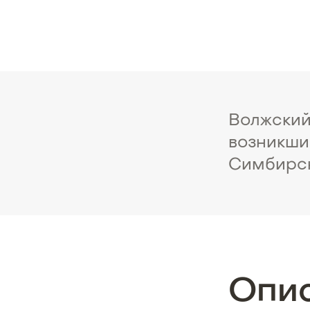
Волжский
возникши
Симбирск
Опи