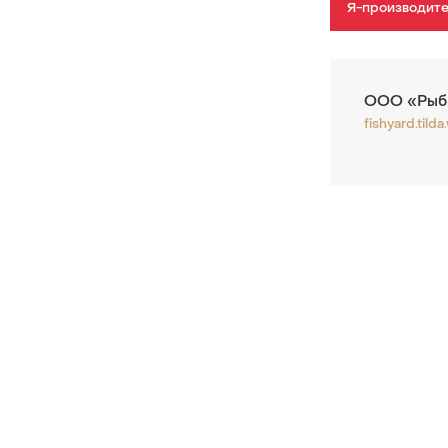
Я-производит
ООО «Рыб
fishyard.tilda