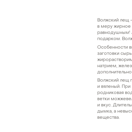
Волжский лещ –
в меру жирное 
равнодушным! 
подарком. Вол
Особенности вк
заготовки сыр
жирорастворимы
натрием, желез
дополнительно 
Волжский лещ п
и вяленый. При
родниковая вод
ветки можжеве
и вкус. Длите
дымка, а невыс
вещества.