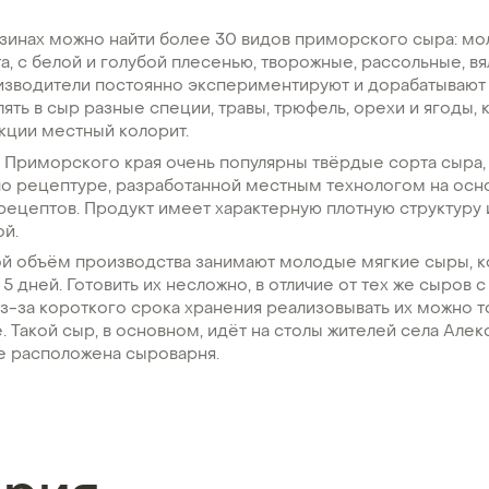
азинах можно найти более 30 видов приморского сыра: м
а, с белой и голубой плесенью, творожные, рассольные, в
оизводители постоянно экспериментируют и дорабатывают
ять в сыр разные специи, травы, трюфель, орехи и ягоды,
кции местный колорит.
 Приморского края очень популярны твёрдые сорта сыра,
по рецептуре, разработанной местным технологом на осн
ецептов. Продукт имеет характерную плотную структуру 
ой.
й объём производства занимают молодые мягкие сыры, 
 5 дней. Готовить их несложно, в отличие от тех же сыров 
из-за короткого срока хранения реализовывать их можно т
 Такой сыр, в основном, идёт на столы жителей села Алек
е расположена сыроварня.