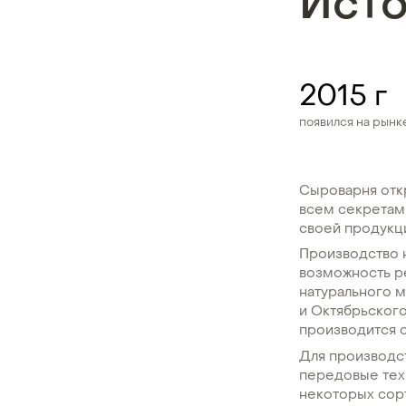
Ист
2015 г
появился на рынк
Сыроварня откр
всем секретам 
своей продукц
Производство н
возможность ре
натурального м
и Октябрьского
производится о
Для производс
передовые тех
некоторых сорт