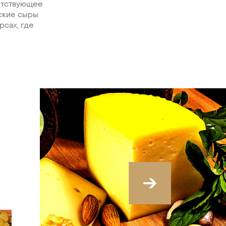
етствующее
рские сыры
рсах, где
›