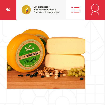
Министерство
классники
Вконтакте
сельского
хозяйства
Российской
Федерации