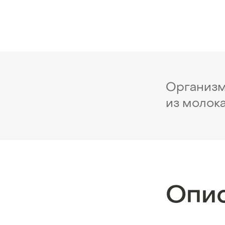
Организм 
из молока
Опи