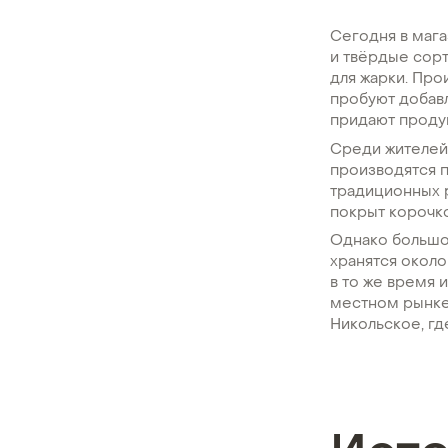
Сегодня в маг
и твёрдые сорт
для жарки. Пр
пробуют добавл
придают проду
Среди жителей
производятся 
традиционных р
покрыт корочк
Однако большо
хранятся около
в то же время 
местном рынке.
Никольское, гд