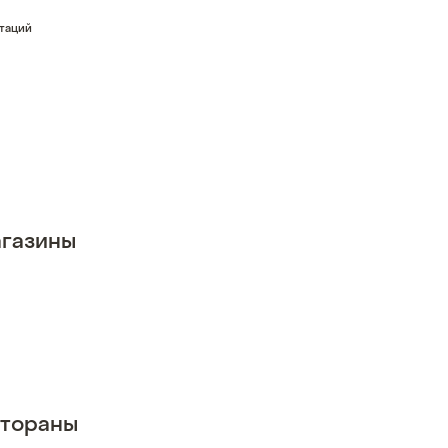
стаций
газины
стораны