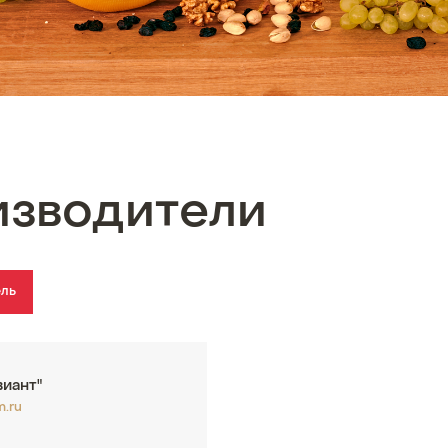
изводители
ель
иант"
m.ru