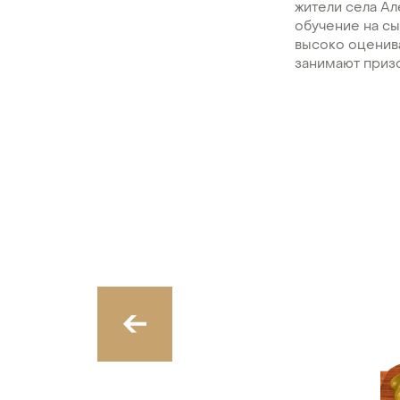
жители села А
обучение на с
высоко оценива
занимают приз
‹