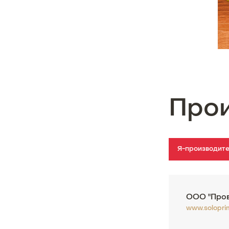
Про
Я-производит
ООО "Пров
www.solopri