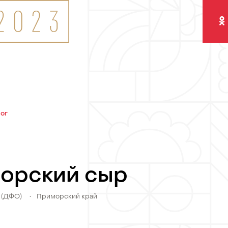
Одно
лог
орский сыр
 (ДФО)
•
Приморский край