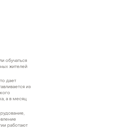
ли обучаться
тных жителей
то дает
авливается из
ского
а, а в месяц
рудование,
овление
тии работают