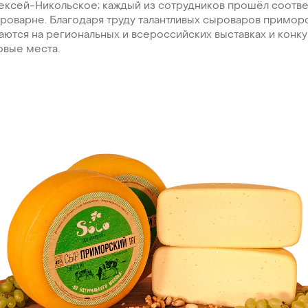
лексей-Никольское; каждый из сотрудников прошёл соотв
ыроварне. Благодаря труду талантливых сыроваров примо
ются на региональных и всероссийских выставках и конку
овые места.