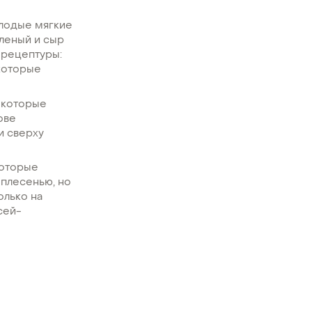
олодые мягкие
яленый и сыр
 рецептуры:
 которые
 которые
ове
и сверху
которые
с плесенью, но
олько на
сей-