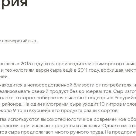
ория
е приморский сыр.
ылась в 2015 году, хотя производители приморского нача
и технологиям варки сыра ещё в 2011 году, восхищая мес
ией.
аходится в непосредственной близости от потребителя, ч
ализовывать свежий продукт без консервантов. Сыр изгот
олока, которое собирается с частных подворьев Уссурий
 районов. На один килограмм сыра уходит 10 литров молок
коло 9 тонн вкуснейшего продукта разных сортов.
тва используются высокотехнологичное современное обо
нологии, оригинальные рецепты и закваски. Однако изгот
ов сыра предполагает много ручного труда. На предприя