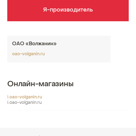
Я-производитель
ОАО «Волжанин»
oao-volganin.ru
Онлайн-магазины
i.oao-volganin.ru
i.oao-volganin.ru