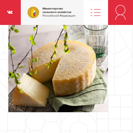
Министерство
классники
Вконтакте
сельского
хозяйства
Российской
Федерации