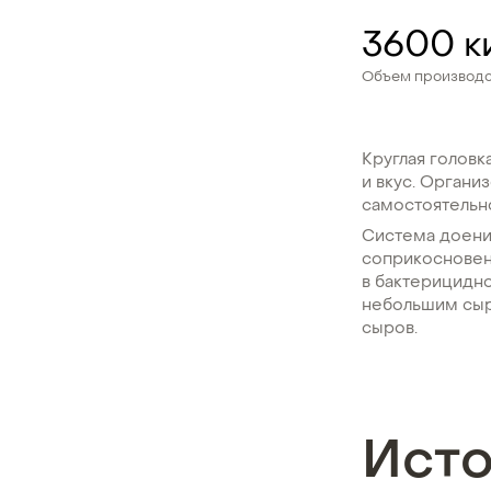
3600 к
Объем производст
Круглая голов
и вкус. Органи
самостоятельно
Система доени
соприкосновен
в бактерицидн
небольшим сыр
сыров.
Ист