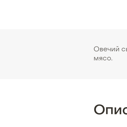
Овечий с
мясо.
Опи