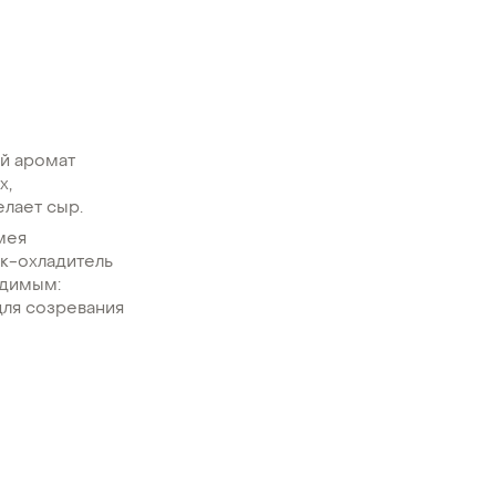
ый аромат
х,
елает сыр.
мея
нк-охладитель
одимым:
ля созревания