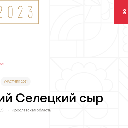
Одно
лог
УЧАСТНИК 2021
ий Селецкий сыр
О)
•
Ярославская область