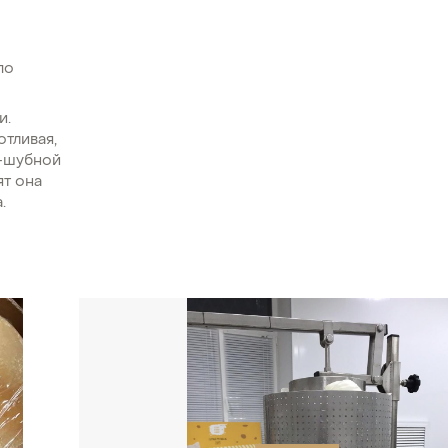
по
и.
отливая,
о-шубной
ят она
.