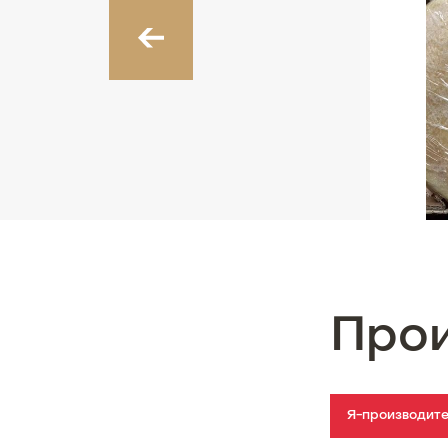
‹
Про
Я-производит