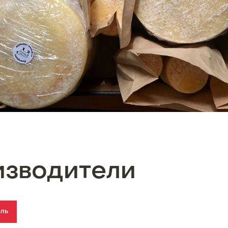
изводители
ель