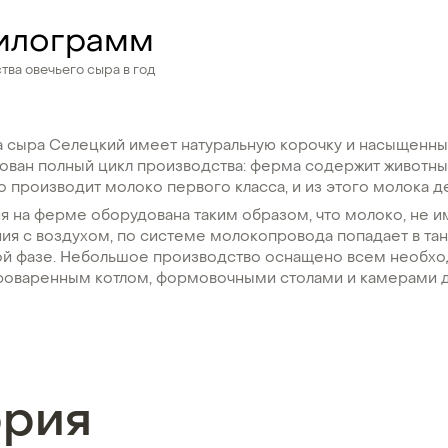
илограмм
ва овечьего сыра в год
ка сыра Селецкий имеет натуральную корочку и насыщенн
зован полный цикл производства: ферма содержит животны
 производит молоко первого класса, и из этого молока д
я на ферме оборудована таким образом, что молоко, не и
ия с воздухом, по системе молокопровода попадает в та
ой фазе. Небольшое производство оснащено всем необх
оваренным котлом, формовочными столами и камерами д
ория