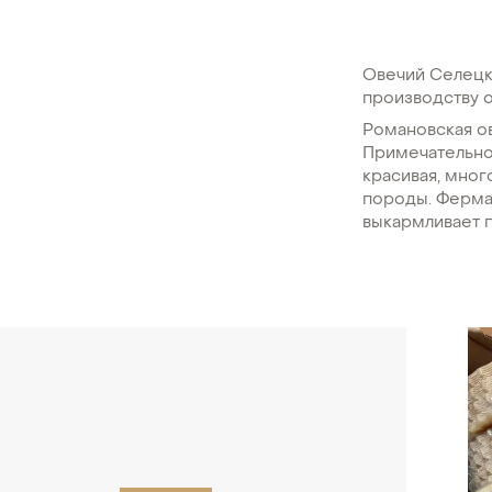
Овечий Селецк
производству о
Романовская ов
Примечательно,
красивая, мно
породы. Ферма 
выкармливает п