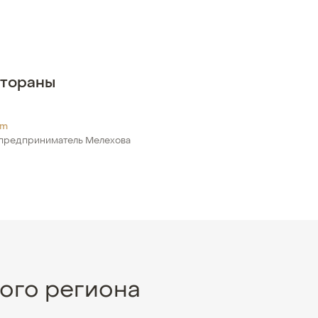
стораны
om
предприниматель Мелехова
ого региона