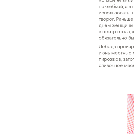
«спасительный»
похлебкой, а в
использовать в
творог. Раньше
днём женщины у
в центр стола,
обязательно бы
Лебеда произра
июнь местные ж
пирожков, загот
сливочное масл