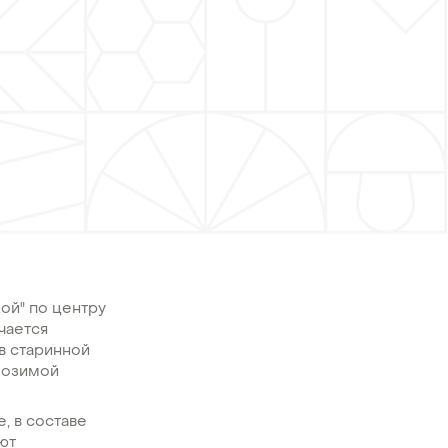
ой" по центру
учается
в старинной
й озимой
, в составе
ют