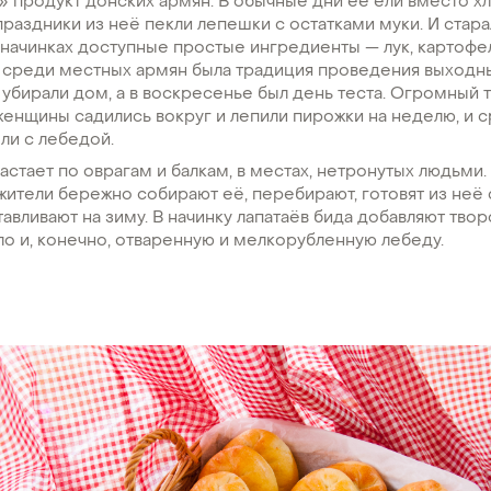
 продукт донских армян. В обычные дни её ели вместо хл
 праздники из неё пекли лепешки с остатками муки. И стар
 начинках доступные простые ингредиенты — лук, картофел
 среди местных армян была традиция проведения выходны
бирали дом, а в воскресенье был день теста. Огромный т
 женщины садились вокруг и лепили пирожки на неделю, и 
ли с лебедой.
стает по оврагам и балкам, в местах, нетронутых людьми.
ители бережно собирают её, перебирают, готовят из неё
авливают на зиму. В начинку лапатаёв бида добавляют творог
о и, конечно, отваренную и мелкорубленную лебеду.