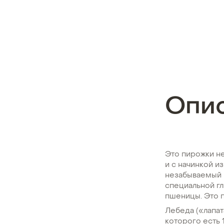
Опи
Это пирожки не
и с начинкой и
незабываемый в
специальной гл
пшеницы. Это 
Лебеда («лапат
которого есть 