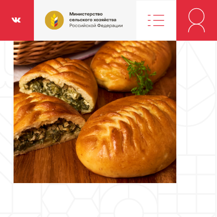
Министерство
классники
Вконтакте
сельского
хозяйства
Российской
Федерации