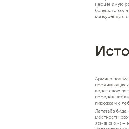
неоценимую рол
большого колич
конкуренцию д
Ист
Армяне появили
проживающая к
ведёт свою лет
поредевших ка
пирожкам с ле
Лапатаёв бида
местности, сох
армянском) – э