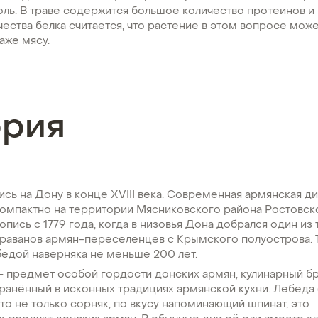
ь. В траве содержится большое количество протеинов и 
ества белка считается, что растение в этом вопросе може
аже мясу.
ория
сь на Дону в конце XVIII века. Современная армянская д
омпактно на территории Мясниковского района Ростовско
опись с 1779 года, когда в низовья Дона добрался один из 
раванов армян-переселенцев с Крымского полуострова. Т
бедой наверняка не меньше 200 лет.
 – предмет особой гордости донских армян, кулинарный б
ранённый в исконных традициях армянской кухни. Лебеда (
то не только сорняк, по вкусу напоминающий шпинат, это