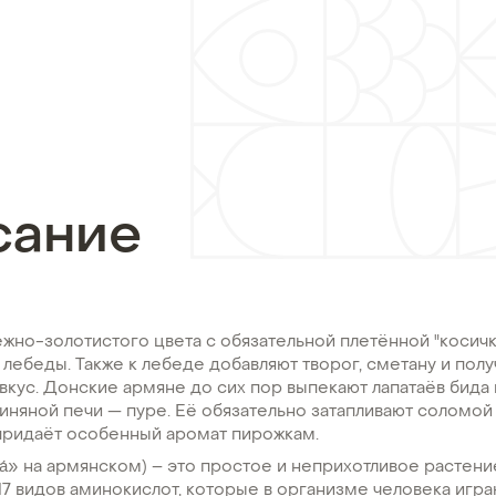
сание
жно-золотистого цвета с обязательной плетённой "косичк
з лебеды. Также к лебеде добавляют творог, сметану и пол
кус. Донские армяне до сих пор выпекают лапатаёв бида 
иняной печи — пуре. Её обязательно затапливают соломо
придаёт особенный аромат пирожкам.
а́» на армянском) – это простое и неприхотливое растение
17 видов аминокислот, которые в организме человека игра