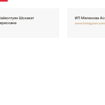
айкоглуян Шохакат
ИП Мелехова Ас
ересовна
www.instagram.co