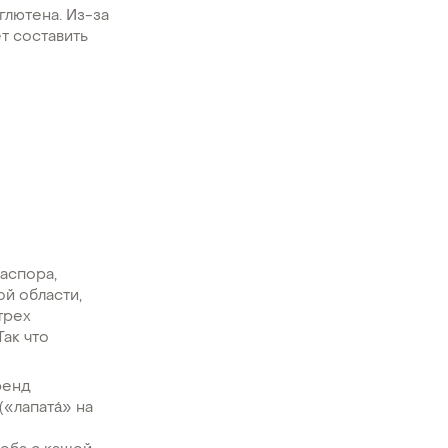
глютена. Из-за
т составить
иаспора,
й области,
трех
ак что
ренд
«лапата́» на