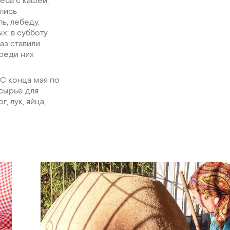
еба с кашей,
ались
ь, лебеду,
х: в субботу
аз ставили
среди них
 С конца мая по
 сырьё для
, лук, яйца,