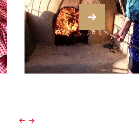
›
‹
›