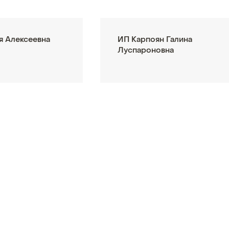
я Алексеевна
ИП Карпоян Галина
Луспароновна
m