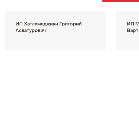
ИП Хатламаджиян Григорий
ИП М
Асватурович
Варт