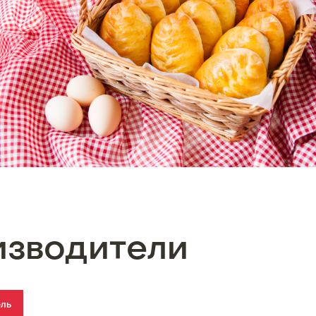
изводители
ель