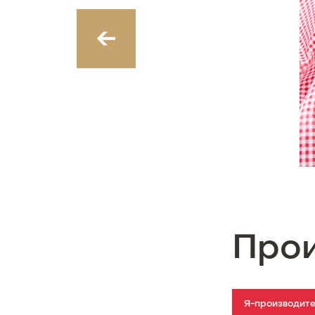
‹
Про
Я-производит