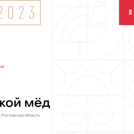
Одно
лог
кой мёд
Ростовская область