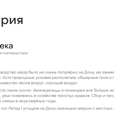
ория
века
ся пчеловодством
водство мёда было не очень популярно на Дону, им заним
. Хотя природные условия располагали: обширные поля и л
ножество лесов вокруг, хороший воздух.
сло пасек росло. Земледельцы и помещики всё больше и
 ульи появлялись в хозяйстве простых казаков. Сбор и пр
е семьи в неурожайные годы.
, что Петра I угощали на Дону хмельным мёдом с местных 