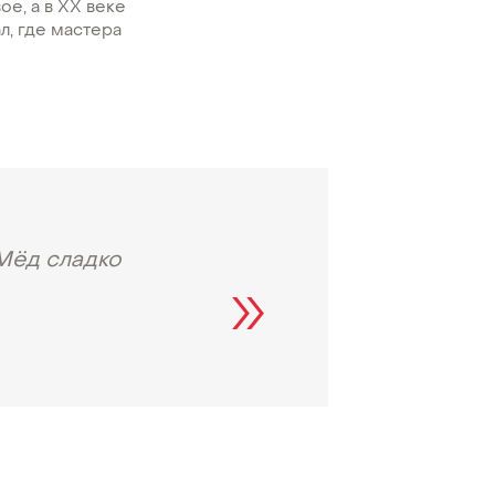
ое, а в ХХ веке
, где мастера
 Мёд сладко