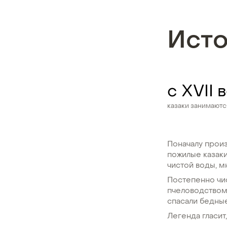
Ист
с XVII 
казаки занимают
Поначалу произ
пожилые казаки
чистой воды, м
Постепенно чи
пчеловодством,
спасали бедны
Легенда гласит