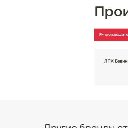
Про
Я-производит
ЛПХ Бавин