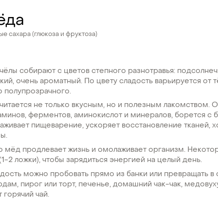
ёда
е сахара (глюкоза и фруктоза)
ёлы собирают с цветов степного разнотравья: подсолнечн
зкий, очень ароматный. По цвету сладость варьируется от 
о полупрозрачного.
итается не только вкусным, но и полезным лакомством. 
аминов, ферментов, аминокислот и минералов, борется с 
лаживает пищеварение, ускоряет восстановление тканей, 
ы.
то мёд продлевает жизнь и омолаживает организм. Некото
(1-2 ложки), чтобы зарядиться энергией на целый день.
адость можно пробовать прямо из банки или превращать в 
дам, пирог или торт, печенье, домашний чак-чак, медовуху
 горячий чай.