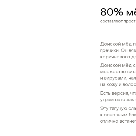
80% м
составляют просты
Донской мёд пч
гречихи. Он вя
коричневого д
Донской мёд сч
множество вит
и вирусами, на
на кожу и волос
Есть версия, ч
утрам натощак 
Эту тягучую сл
к основным блю
отлично встанет