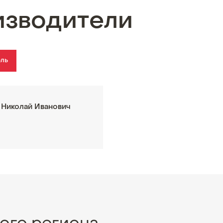
изводители
ель
 Николай Иванович