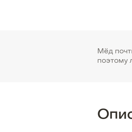
Мёд почт
поэтому 
Опи