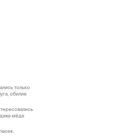
ались только
уга, обилие
нтересовались
одажа мёда
пасек.