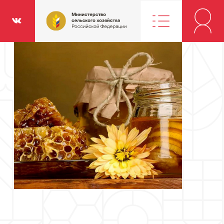
Министерство
классники
Вконтакте
сельского
хозяйства
Российской
Федерации