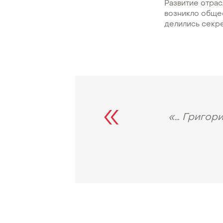
Развитие отрас
возникло обще
делились секр
«… Григори