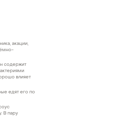
ика, акации,
тёмно-
Он содержит
бактериями
хорошо влияет
рые едят его по
соус
. В пару