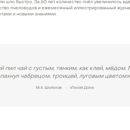
ли шло быстро. За 60 лет количество пчёл увеличилось вдв
ство пчеловодов и ежемесячный иллюстрированный журнал
етами и новыми знаниями.
й пил чай с густым, тянким, как клей, мёдом.
пахнул чабрецом, троицей, луговым цветом»
М.А. Шолохов
•
«Тихий Дон»