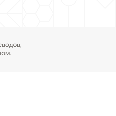
еводов,
мом.