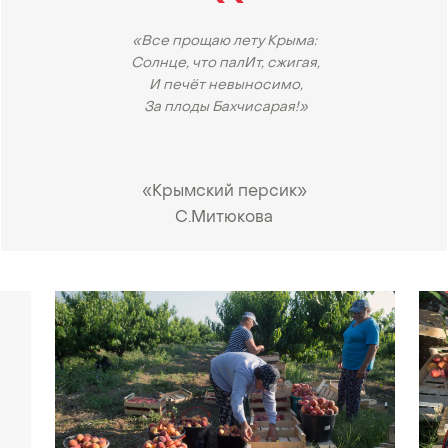
«Все прощаю лету Крыма:
Солнце, что палИт, сжигая,
И печёт невыносимо,
За плоды Бахчисарая!»
«Крымский персик»
С.Митюкова
•