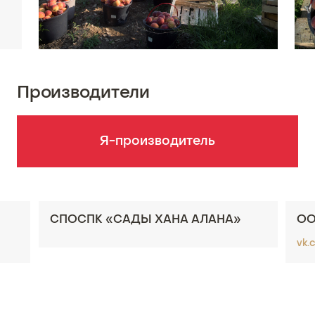
Производители
Я-производитель
СПОСПК «САДЫ ХАНА АЛАНА»
ОО
vk.