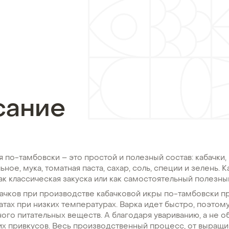
сание
я по-тамбовски – это простой и полезный состав: кабачки, 
ное, мука, томатная паста, сахар, соль, специи и зелень. 
ак классическая закуска или как самостоятельный полезны
бачков при производстве кабачковой икры по-тамбовски п
атах при низких температурах. Варка идет быстро, поэтом
ого питательных веществ. А благодаря увариванию, а не о
их привкусов. Весь производственный процесс, от выращ