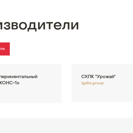
изводители
ель
периментальный
СХПК "Урожай"
-КОНС-1»
igalta.group