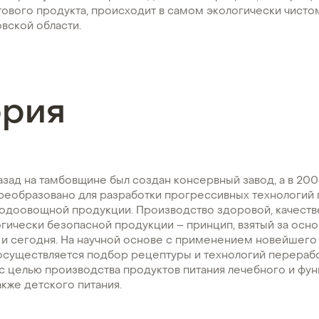
тового продукта, происходит в самом экологически чист
вской области.
ория
азад на тамбовщине был создан консервный завод, а в 200
реобразовано для разработки прогрессивных технологий
лодоовощной продукции. Производство здоровой, качеств
огически безопасной продукции – принцип, взятый за осно
н и сегодня. На научной основе с применением новейшег
осуществляется подбор рецептуры и технологий перерабо
с целью производства продуктов питания лечебного и фу
акже детского питания.