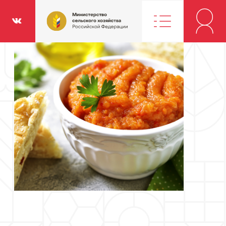
Министерство
классники
Вконтакте
сельского
хозяйства
Российской
Федерации