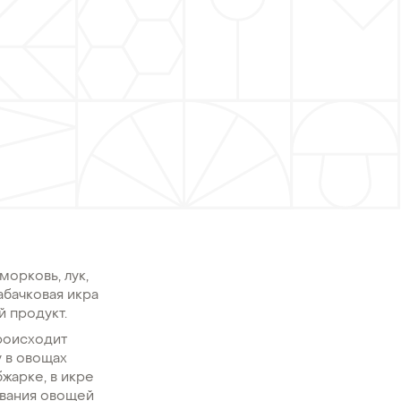
морковь, лук,
Кабачковая икра
й продукт.
роисходит
у в овощах
бжарке, в икре
ивания овощей