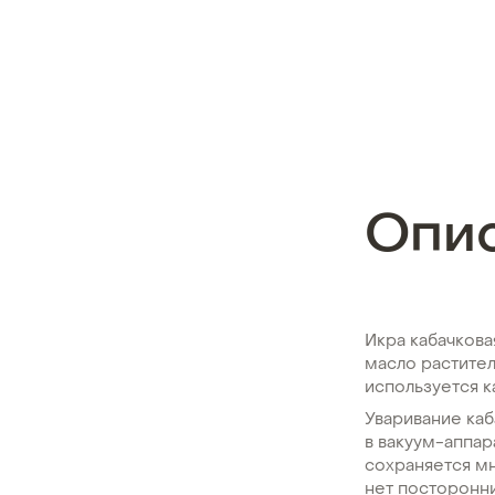
Опи
Икра кабачкова
масло раститель
используется к
Уваривание ка
в вакуум-аппар
сохраняется мн
нет посторонн