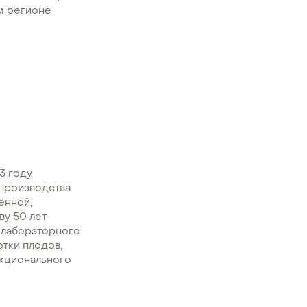
ом регионе
3 году
 производства
енной,
ву 50 лет
о лабораторного
тки плодов,
нкционального