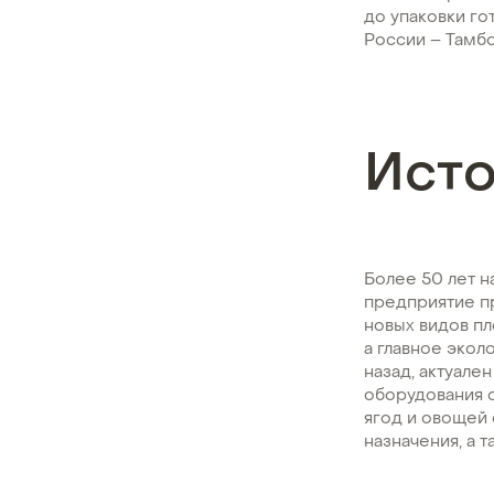
до упаковки го
России – Тамбо
Ист
Более 50 лет н
предприятие п
новых видов п
а главное экол
назад, актуале
оборудования 
ягод и овощей 
назначения, а т