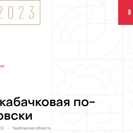
Одно
лог
кабачковая по-
овски
О)
•
Тамбовская область