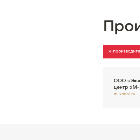
Про
Я-производит
ООО «Экс
центр «М
m-kons1.ru