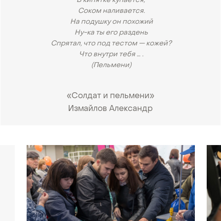
В кипятке купается,
Соком наливается.
На подушку он похожий
Ну-ка ты его раздень
Спрятал, что под тестом — кожей?
Что внутри тебя … .
(Пельмени)
«Солдат и пельмени»
Измайлов Александр
•