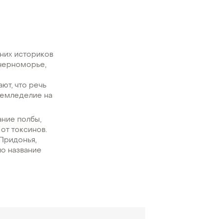
вних историков
черноморье,
-
ют, что речь
 земледелие на
ание полбы,
 от токсинов.
 Придонья,
ло название