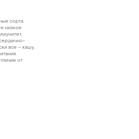
ные сорта.
ее низкое
ммунитет,
 сердечно-
ки все – кашу,
итания.
отличие от