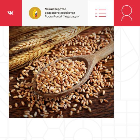
Министерство
классники
Вконтакте
сельского
хозяйства
Российской
Федерации