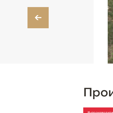
‹
Про