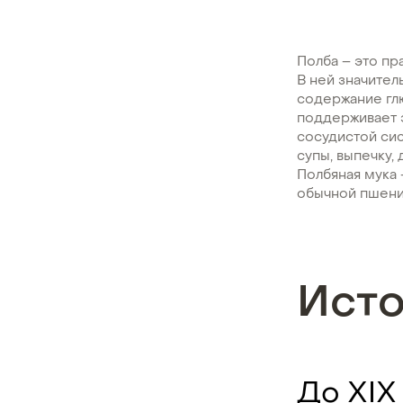
Полба – это пр
В ней значител
содержание глю
поддерживает 
сосудистой сис
супы, выпечку,
Полбяная мука 
обычной пшени
Ист
До XIX