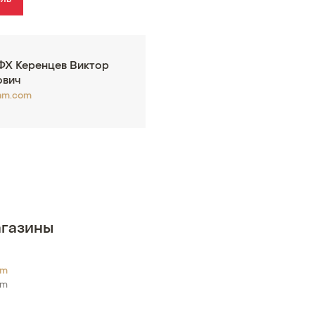
ель
КФХ Керенцев Виктор
ович
am.com
газины
om
om