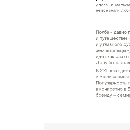
у полбы была такая
ее все знали, люб
Полба - давно 
и путешествен
и у главного р
земледельцы», 
идет как раз о
Дону было ста
В XXI веке дие
и стали называ
Популярность п
а конкретно в 
бренду – семи