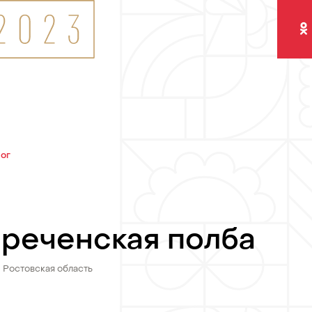
Одно
лог
реченская полба
Ростовская область