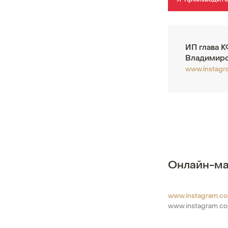
Я-производит
ИП глава 
Владимир
www.instagr
Онлайн-ма
www.instagram.c
www.instagram.c