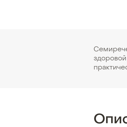
Семирече
здоровой
практиче
Опи