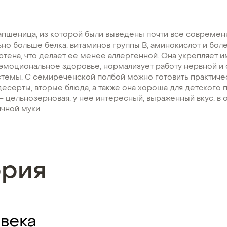
апшеница, из которой были выведены почти все современ
ьно больше белка, витаминов группы В, аминокислот и бол
тена, что делает ее менее аллергенной. Она укрепляет и
эмоциональное здоровье, нормализует работу нервной и
темы. С семиреченской полбой можно готовить практичес
 десерты, вторые блюда, а также она хороша для детского п
– цельнозерновая, у нее интересный, выраженный вкус, в 
чной муки.
ория
 века