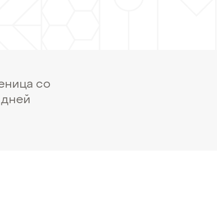
еница со
 дней