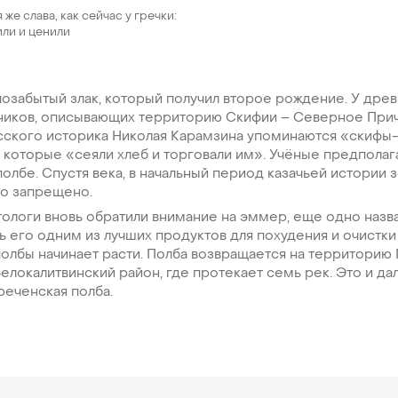
 же слава, как сейчас у гречки:
или и ценили
позабытый злак, который получил второе рождение. У дре
ников, описывающих территорию Скифии – Северное При
усского историка Николая Карамзина упоминаются «скифы
которые «сеяли хлеб и торговали им». Учёные предполага
 полбе. Спустя века, в начальный период казачьей истории
ло запрещено.
тологи вновь обратили внимание на эммер, еще одно назв
ть его одним из лучших продуктов для похудения и очистки
олбы начинает расти. Полба возвращается на территорию
Белокалитвинский район, где протекает семь рек. Это и да
реченская полба.