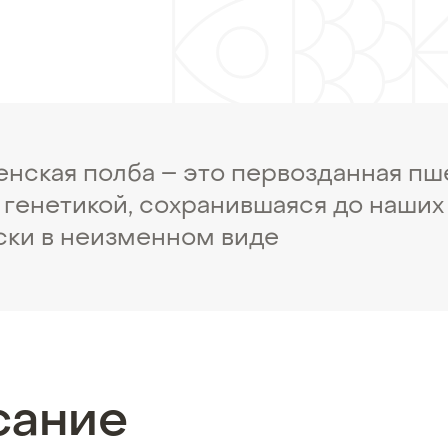
нская полба – это первозданная пш
 генетикой, сохранившаяся до наших
ски в неизменном виде
сание