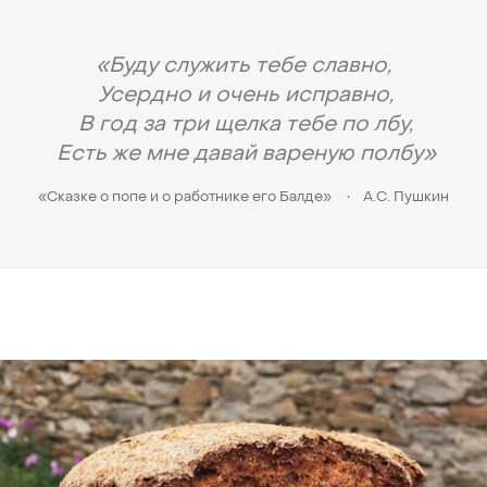
«Буду служить тебе славно,
Усердно и очень исправно,
В год за три щелка тебе по лбу,
Есть же мне давай вареную полбу»
«Сказке о попе и о работнике его Балде»
•
А.С. Пушкин