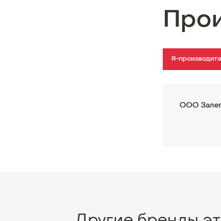
Про
Я-производит
ООО Зале
Другие бренды эт