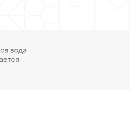
тся вода
ается