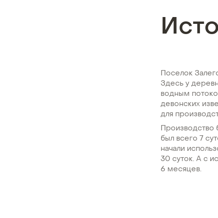
Ист
Поселок Залег
Здесь у дерев
водным потоко
девонских изве
для производст
Производство б
был всего 7 су
начали использ
30 суток. А с 
6 месяцев.