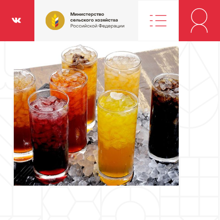
Министерство
классники
Вконтакте
сельского
хозяйства
Российской
Федерации