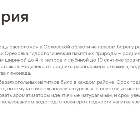
ория
ощь расположен в Орловской области на правом берегу ре
ни Ореховка гидрологический памятник природы – родник
м шириной до 4-х метров и глубиной до 10 сантиметров и
стняков. Недалеко от родника расположена скважина, вод
ва лимонада.
езалкогольных напитков было в каждом районе. Срок год
ток, потому что использовали натуральные спиртовые наст
овать ароматизаторы идентичные натуральным, и срок уве
использованием водоподготовки срок годности напитка ув