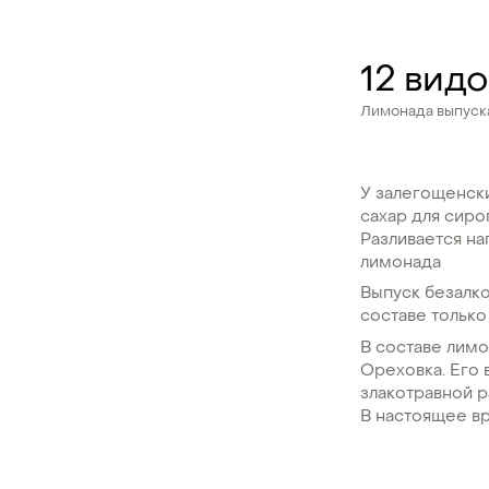
12 вид
Лимонада выпуск
У залегощенски
сахар для сиро
Разливается на
лимонада
Выпуск безалко
составе только
В составе лимо
Ореховка. Его 
злакотравной 
В настоящее вр