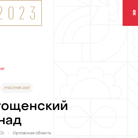
Одно
лог
УЧАСТНИК 2021
гощенский
над
О)
•
Орловская область