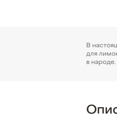
В настоя
для лимо
в народе.
Опи