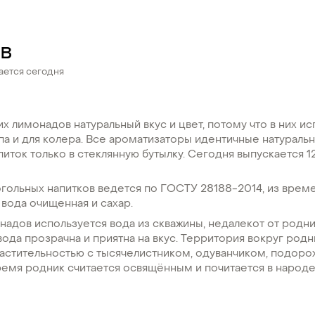
ов
ается сегодня
х лимонадов натуральный вкус и цвет, потому что в них и
па и для колера. Все ароматизаторы идентичные натураль
питок только в стеклянную бутылку. Сегодня выпускается 1
гольных напитков ведется по ГОСТУ 28188-2014, из врем
 вода очищенная и сахар.
надов используется вода из скважины, недалекот от родн
вода прозрачна и приятна на вкус. Территория вокруг род
растительностью с тысячелистником, одуванчиком, подоро
емя родник считается освящённым и почитается в народе