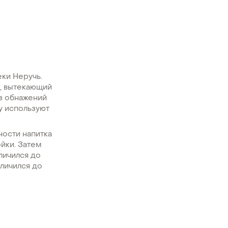
ки Неручь.
, вытекающий
з обнажений
у используют
ности напитка
ойки. Затем
личился до
еличился до