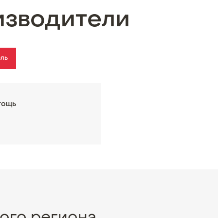
изводители
ель
гощь
ого региона