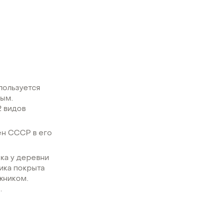
спользуется
ным.
2 видов
ен СССР в его
ика у деревни
ника покрыта
жником.
.