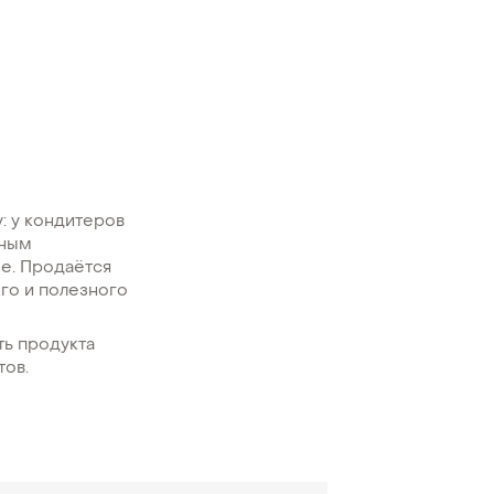
: у кондитеров
чным
е. Продаётся
ого и полезного
ть продукта
тов.