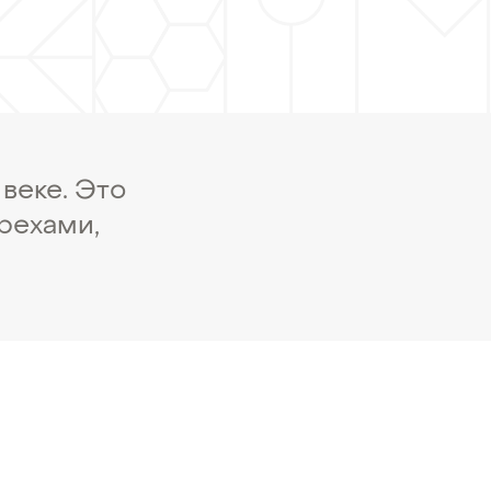
веке. Это
рехами,