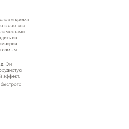
 слоем крема
о в составе
элементами.
одить из
аминария
ем самым
д. Он
осудистую
й эффект.
я быстрого