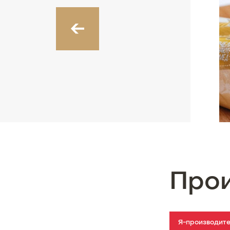
‹
Про
Я-производит