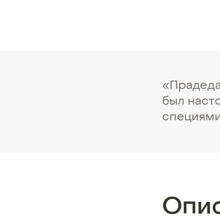
«Прадеда
был наст
специями
Опи