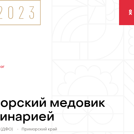
Одно
лог
орский медовик
минарией
 (ДФО)
•
Приморский край