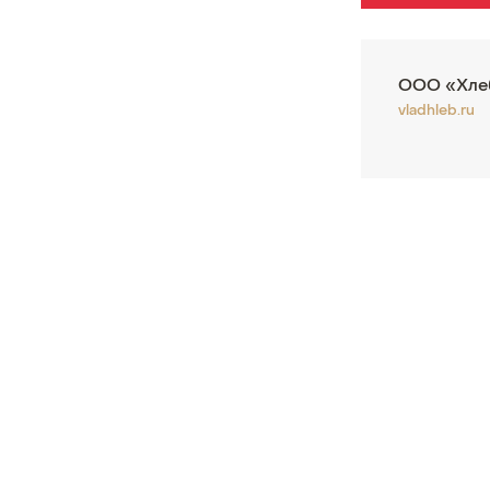
ООО «Хле
vladhleb.ru