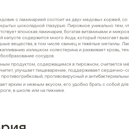
довик с ламинарией состоит из двух медовых коржей, со
крытых шоколадной глазурью. Пирожное уникально тем, чт
тствует японская ламинария, богатая витаминами и микро
й капусте содержится много йода, который помогает выв
ные вещества, в том числе свинец и тяжёлые металлы. Л
скапливанию излишком холестерина и разжижает кровь, т
бообразование сосудов.
ным продуктом, содержащимся в пирожном, считается мё
нитет, улучшает пищеварение, поддерживает сердечно-с
 противогрибковый, противовирусный и антибактериальны
ет ярким и нежным вкусом, его удобно брать с собой дл
роге, в школе или на пикнике.
ория