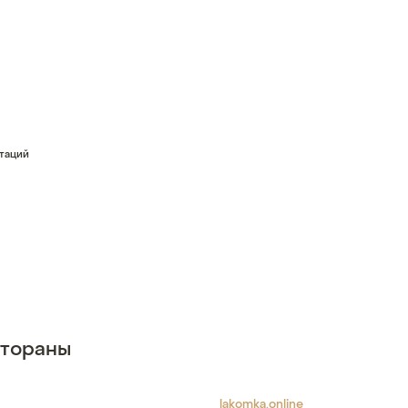
стаций
стораны
lakomka.online