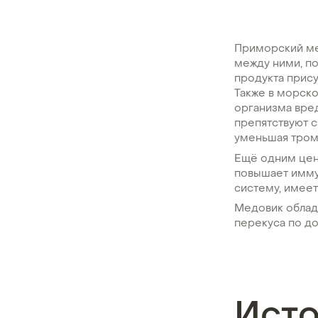
Приморский ме
между ними, по
продукта прису
Также в морско
организма вред
препятствуют 
уменьшая тром
Ещё одним цен
повышает имму
систему, имеет
Медовик облада
перекуса по до
Ист