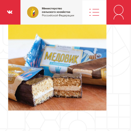
Министерство
классники
Вконтакте
сельского
хозяйства
Российской
Федерации