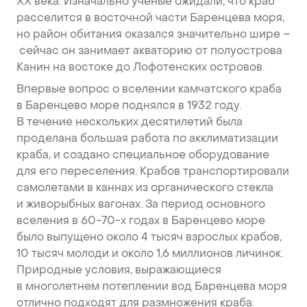
XX века. Изначально ученые ожидали, что краб
расселится в восточной части Баренцева моря,
но район обитания оказался значительно шире –
сейчас он занимает акваторию от полуострова
Канин на востоке до Лофотенских островов.
Впервые вопрос о вселении камчатского краба
в Баренцево море поднялся в 1932 году.
В течение нескольких десятилетий была
проделана большая работа по акклиматизации
краба, и создано специальное оборудование
для его переселения. Крабов транспортировали
самолетами в каннах из органического стекла
и живорыбных вагонах. За период основного
вселения в 60-70-х годах в Баренцево море
было выпущено около 4 тысяч взрослых крабов,
10 тысяч молоди и около 1,6 миллионов личинок.
Природные условия, выражающиеся
в многолетнем потеплении вод Баренцева моря
отлично подходят для размножения краба.