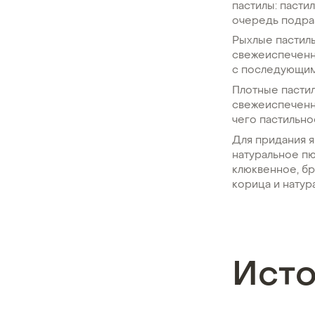
пастилы: пасти
очередь подра
Рыхлые пастилы
свежеиспеченны
с последующим
Плотные пастил
свежеиспеченны
чего пастильно
Для придания я
натуральное пю
клюквенное, бр
корица и натур
Ист