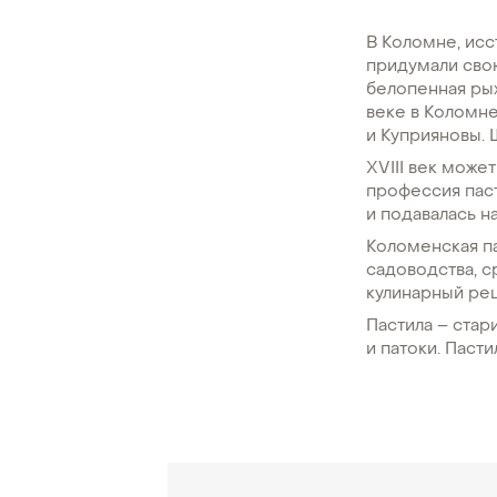
В Коломне, ис
придумали свою
белопенная рых
веке в Коломн
и Куприяновы.
XVIII век може
профессия паст
и подавалась н
Коломенская п
садоводства, 
кулинарный рец
Пастила – стар
и патоки. Паст