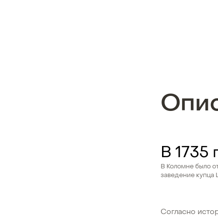
Опи
В 1735 
В Коломне было о
заведение купца
Согласно исто