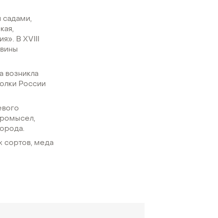
 садами,
кая,
я». В XVIII
авины
.
а возникла
голки России
евого
промысел,
города.
х сортов, меда