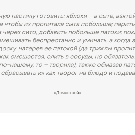
ную пастилу готовить: яблоки – в сыте, взято
а чтобы их пропитала сыта побольше; парить 
 через сито, добавить побольше патоки; пок
мешивать беспрестанно и уминать, а когда з
доску, натерев ее патокой (да трижды пропи
а как смешается, слить в сосуды, но обязател
по-нашему, то – творила), также обмазав пато
 сбрасывать их как творог на блюдо и подават
«Домострой»