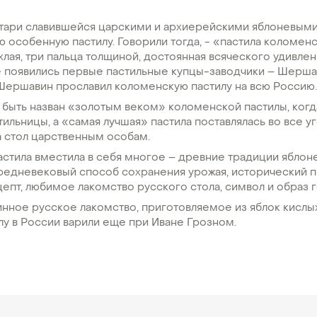
стари славившейся царскими и архиерейскими яблоневыми
 особенную пастилу. Говорили тогда, - «пастила коломенс
лая, три пальца толщиной, достоянная всяческого удивлени
е появились первые пастильные купцы-заводчики – Шерш
 Шершавин прославил коломенскую пастилу на всю Россию
т быть назван «золотым веком» коломенской пастилы, когд
ильницы, а «самая лучшая» пастила поставлялась во все у
а стол царственным особам.
астила вместила в себя многое – древние традиции яблон
средневековый способ сохранения урожая, исторический 
епт, любимое лакомство русского стола, символ и образ 
инное русское лакомство, приготовляемое из яблок кислы
илу в России варили еще при Иване Грозном.