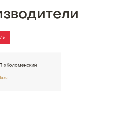
изводители
ель
 «Коломенский
la.ru