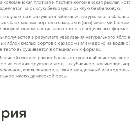
ла коломенская плотная и пастила коломенская рыхлая, кот
зделяется на рыхлую белковую и рыхлую безбелковую.
 получаются в результате взбивания натурального яблочно
х яблок кислых сортов с сахаром и (или) яичными белка
 высушиванием пастильного теста в специальных формах.
ы получаются в результате уваривания натурального ябло
х яблок кислых сортов с сахаром (или медом) на водяной
е тесто высушивается в специальных формах.
блочной пастиле разнообразных вкусов к яблочному пюре
ре из свежих фруктов и ягод – клубничное, малиновое, че
усничное, апельсиновое, а также миндальный или кедровый
альное масло дамасской розы.
ория