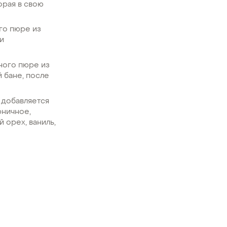
орая в свою
го пюре из
ми
чного пюре из
 бане, после
 добавляется
рничное,
 орех, ваниль,