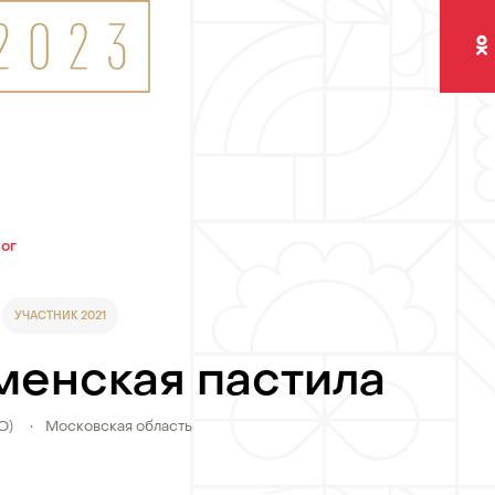
Одно
лог
УЧАСТНИК 2021
менская пастила
О)
•
Московская область