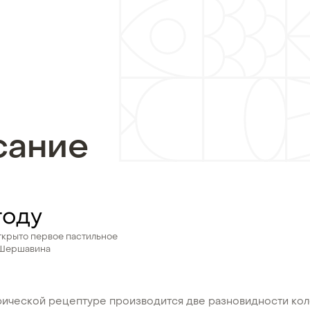
сание
году
ткрыто первое пастильное
 Шершавина
рической рецептуре производится две разновидности ко