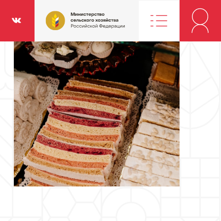
Министерство
классники
Вконтакте
сельского
хозяйства
Российской
Федерации