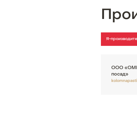
Про
Я-производит
ООО «ОМП
посад»
kolomnapasti