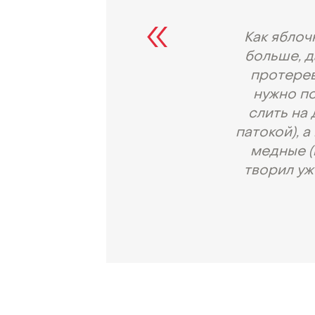
Как яблоч
больше, д
протерев
нужно по
слить на 
патокой), 
медные (
творил уж