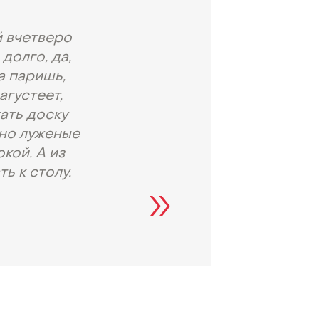
й вчетверо
долго, да,
а паришь,
агустеет,
тать доску
ьно луженые
кой. А из
ь к столу.