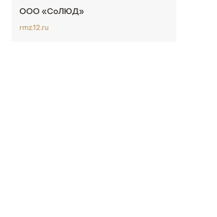
ООО «СоЛЮД»
rmz.12.ru