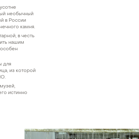
лусотне
амый необычный
ый в России
нечного камня.
арной, в честь
рить нашим
пособен
ы для
ица, из которой
МО.
 музей,
его истинно