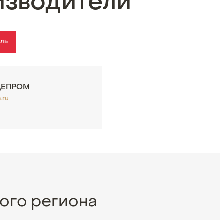
изводители
ель
ЦЕПРОМ
.ru
ого региона