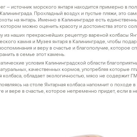
ег – источник морского янтаря находится примерно в по
Калининграда. Прохладный воздух и пустые пляжи, это с
охоты на янтарь. Именно в Калининграде есть единственн
в котором можно оценить красоту и достоинства этого сол
у из наших прекраснейших рецептур вареной колбасы Янт
еского камня и Музея янтаря в Калининграде, чтобы пода
оспоминания и веру в счастье и благополучие, которое с
ранить в семье этот камень.
атические условия Калининградской области благоприятн
атуральных, качественных кормов, употребляя которые пт
я колбаса, обладает экологичностью, мясо не содержит Г
появляясь на столе Янтарная колбаса напомнит о походе в
 и вере в счастье, которое непременно придет, если в н