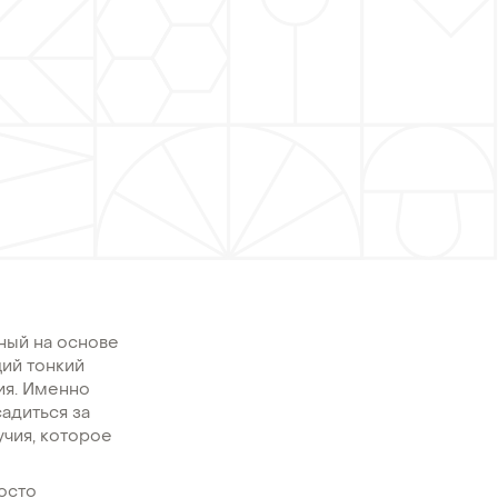
ный на основе
ий тонкий
ия. Именно
садиться за
учия, которое
росто