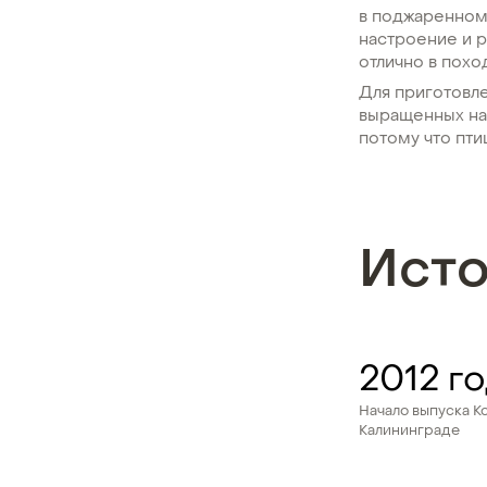
в поджаренном
настроение и р
отлично в поход
Для приготовле
выращенных на
потому что пти
Ист
2012 г
Начало выпуска К
Калининграде