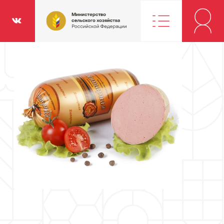
Министерство
классники
Вконтакте
сельского
хозяйства
Российской
Федерации