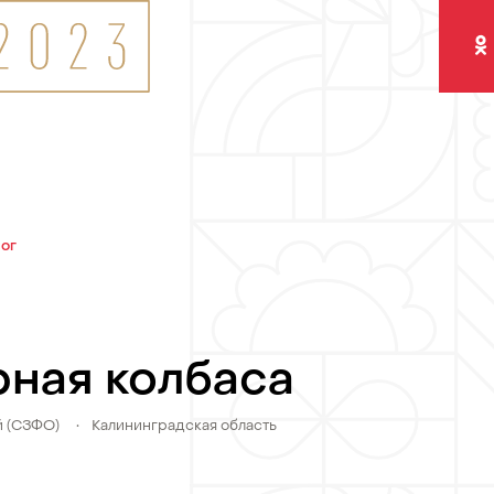
Одно
лог
рная колбаса
й (СЗФО)
•
Калининградская область