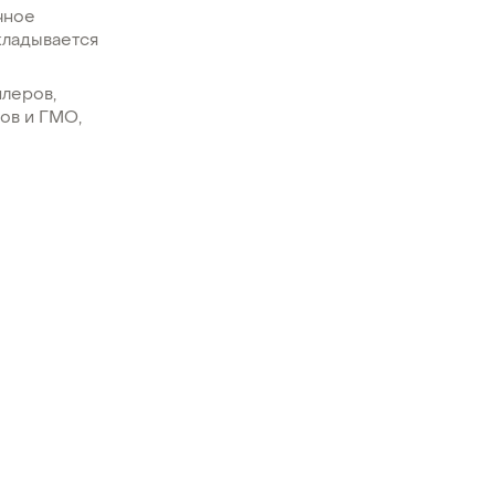
чное
кладывается
йлеров,
ов и ГМО,