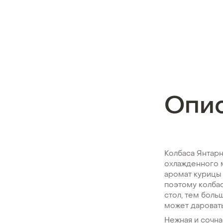
Опи
Колбаса Янтарн
охлажденного 
аромат курицы
поэтому колбас
стол, тем боль
может дароват
Нежная и сочна