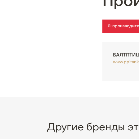
Про
Я-производит
БАЛТПТИ
www.ppitania
Другие бренды эт