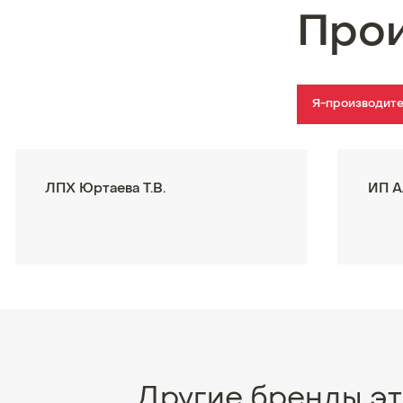
Про
Я-производит
ЛПХ Юртаева Т.В.
ИП А
Другие бренды эт