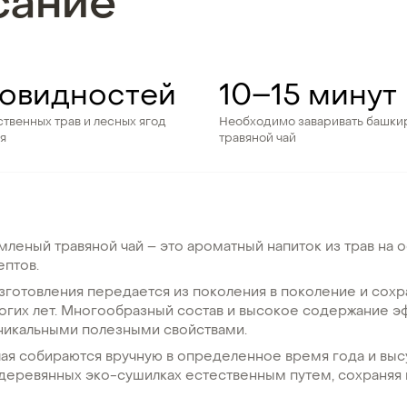
сание
новидностей
10–15 минут
твенных трав и лесных ягод
Необходимо заваривать башки
ая
травяной чай
леный травяной чай – это ароматный напиток из трав на 
ептов.
зготовления передается из поколения в поколение и сохр
огих лет. Многообразный состав и высокое содержание э
уникальными полезными свойствами.
чая собираются вручную в определенное время года и вы
деревянных эко-сушилках естественным путем, сохраняя п