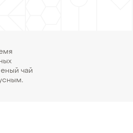
ремя
ных
леный чай
усным.