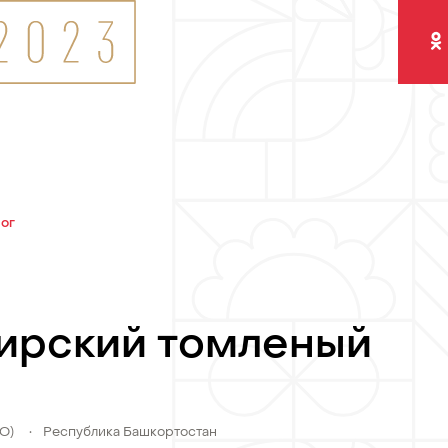
Одно
лог
ирский томленый
ФО)
•
Республика Башкортостан