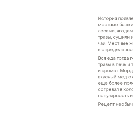
История появле
местные башкир
лесами, ягодам
травы, сушили 
чаи. Местные ж
в определенное
Вся еда тогда 
травы в печь и
и аромат. Морд
вкусный мед с 
еще более пол
согревал в хо
популярность и
Рецепт необычн