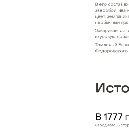
В его состав в
зверобой, иван
цвет, земляник
необычный ярки
Заваривается т
вкусовую добав
Томленый Башк
Федоровского 
Ист
В 1777 
Зародилась исто