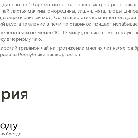
ходит свыше 10 ароматных лекарственных трав, растений и 
-чай, листья малины, смородины, вишни, мята, плоды шипо
а, а еще пчелиный мед. Сочетание этих компонентов дарят
й вкус, а томление в печи по старинке придает незабыва
омленый чай не менее 10–15 минут, его часто используют
ку в черному чаю.
ирский травяной чай на протяжении многих лет является 
района Республики Башкортостан.
ория
году
рия бренда