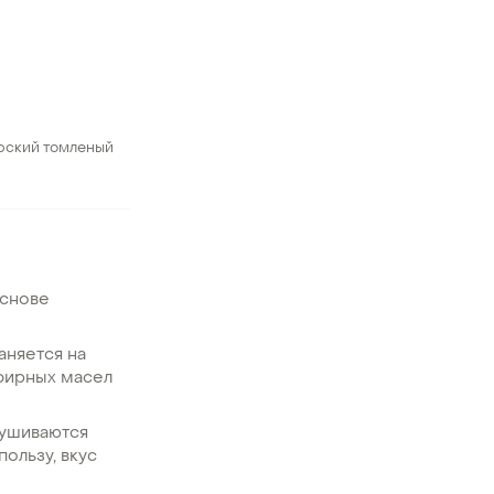
рский томленый
основе
аняется на
фирных масел
сушиваются
ользу, вкус