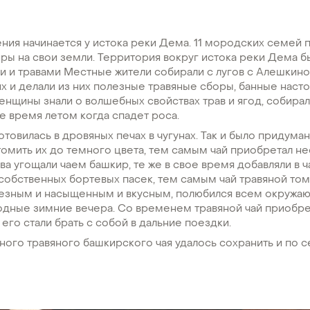
ния начинается у истока реки Дема. 11 мородских семей 
ы на свои земли. Территория вокруг истока реки Дема б
и и травами Местные жители собирали с лугов с Алешкин
их и делали из них полезные травяные сборы, банные наст
енщины знали о волшебных свойствах трав и ягод, собирал
 время летом когда спадет роса.
готовилась в дровяных печах в чугунах. Так и было придума
 томить их до темного цвета, тем самым чай приобретал н
ва угощали чаем башкир, те же в свое время добавляли в ч
собственных бортевых пасек, тем самым чай травяной том
езным и насыщенным и вкусным, полюбился всем окружаю
лодные зимние вечера. Со временем травяной чай приобр
 его стали брать с собой в дальние поездки.
ого травяного башкирского чая удалось сохранить и по с