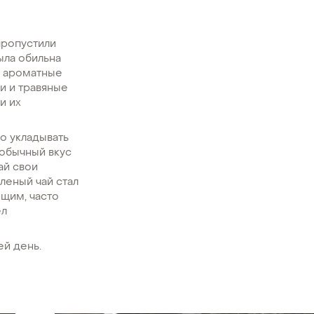
пропустили
ыла обильна
о ароматные
ои и травяные
и их
но укладывать
еобычный вкус
ай свои
леный чай стал
щим, часто
ел
ей день.