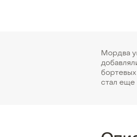
Мордва у
добавлял
бортевых
стал еще