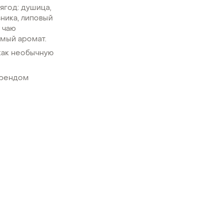
ягод: душица,
вника, липовый
 чаю
емый аромат.
 как необычную
брендом