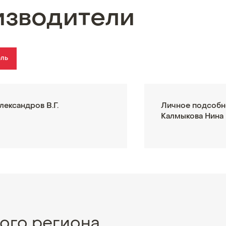
изводители
ель
лександров В.Г.
Личное подсобн
Калмыкова Нина
ого региона