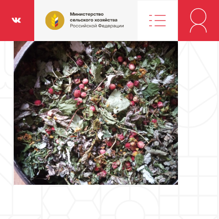
Министерство
классники
Вконтакте
сельского
хозяйства
Российской
Федерации