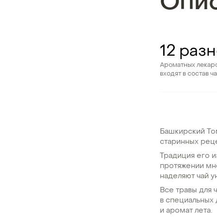
Опи
12 раз
Ароматных лекарс
входят в состав ч
Башкирский Том
старинных рец
Традиция его и
протяжении мн
наделяют чай 
Все травы для 
в специальных 
и аромат лета.